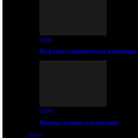
Ферма
Мой опыт строительства курятника
Ферма
Породы лучших кур несушек
Огород