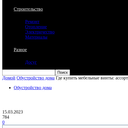
Строительство
Ремонт
Отопление
Электричество
Материалы
Разное
Досуг
Домой
Обустройство дома
Где купить мебельные винты: ассорт
Обустройство дома
Где купить мебельные винты: ассортим
15.03.2023
784
0