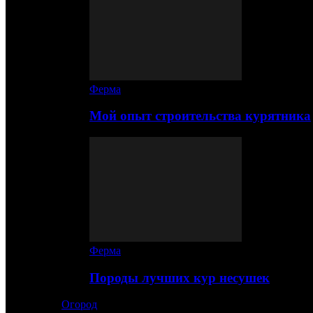
Ферма
Мой опыт строительства курятника
Ферма
Породы лучших кур несушек
Огород