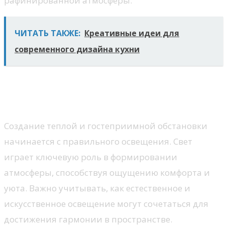
рафинированной атмосферы.
ЧИТАТЬ ТАКЖЕ:
Креативные идеи для
современного дизайна кухни
Идеи освещения для уютной
прихожей
Создание теплой и гостеприимной обстановки
начинается с правильного освещения. Свет
играет ключевую роль в формировании
атмосферы, способствуя ощущению комфорта и
уюта. Важно учитывать, как естественное и
искусственное освещение могут сочетаться для
достижения гармонии в пространстве.