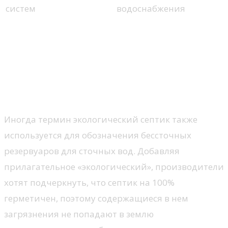
систем
водоснабжения
Канализационный дренаж на
участке — путь для дождевой
воды
Иногда термин экологический септик также
используется для обозначения бессточных
резервуаров для сточных вод. Добавляя
прилагательное «экологический», производители
хотят подчеркнуть, что септик на 100%
герметичен, поэтому содержащиеся в нем
загрязнения не попадают в землю