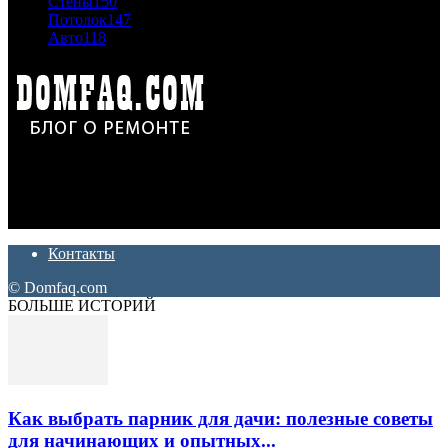
Стены
150
Потолок
147
Авто
118
Дон Корлеоне
Ремонт и отделка квартир и домов. Блог создан для людей
которые хотят сделать практичный, красивый и недорогой
ремонт. Полезные советы, лайфхаки и секреты ремонта
Контакты
© Domfaq.com
БОЛЬШЕ ИСТОРИЙ
Как выбрать парник для дачи: полезные советы
для начинающих и опытных...