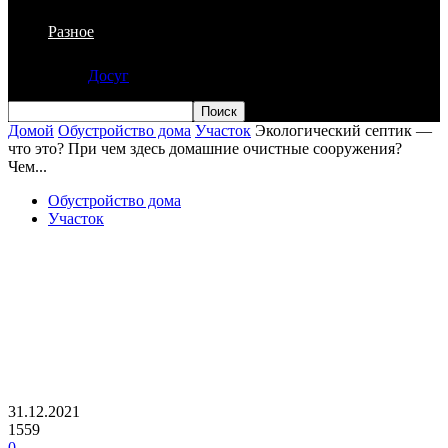
Разное
Досуг
Домой
Обустройство дома
Участок
Экологический септик —
что это? При чем здесь домашние очистные сооружения?
Чем...
Обустройство дома
Участок
Экологический септик — что это? При
чем здесь домашние очистные
сооружения? Чем она отличается от
обычной помойки? Как выбрать
размер экологического септика?
31.12.2021
1559
0