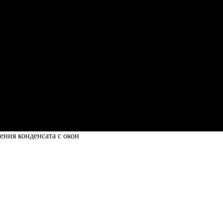
ния конденсата с окон
сата с окон