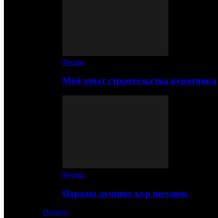
Ферма
Мой опыт строительства курятника
Ферма
Породы лучших кур несушек
Огород