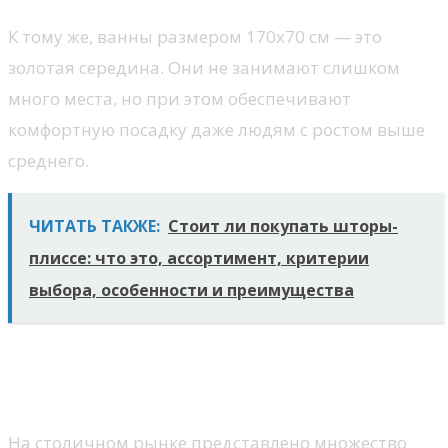
К тому же, ванны размером 170х70 см — это
золотая середина. Они не занимают слишком
много места, но при этом обеспечивают
комфортную посадку даже людям с ростом выше
среднего.
ЧИТАТЬ ТАКЖЕ:
Стоит ли покупать шторы-
плиссе: что это, ассортимент, критерии
выбора, особенности и преимущества
Где найти широкий выбор
чугунных ванн в Москве?
На столичном рынке представлено множество