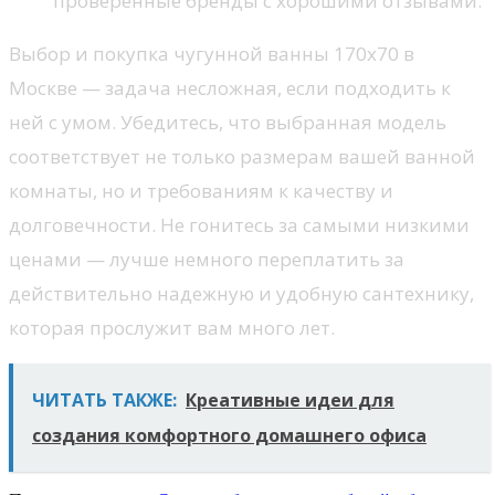
проверенные бренды с хорошими отзывами.
Выбор и покупка чугунной ванны 170х70 в
Москве — задача несложная, если подходить к
ней с умом. Убедитесь, что выбранная модель
соответствует не только размерам вашей ванной
комнаты, но и требованиям к качеству и
долговечности. Не гонитесь за самыми низкими
ценами — лучше немного переплатить за
действительно надежную и удобную сантехнику,
которая прослужит вам много лет.
ЧИТАТЬ ТАКЖЕ:
Креативные идеи для
создания комфортного домашнего офиса