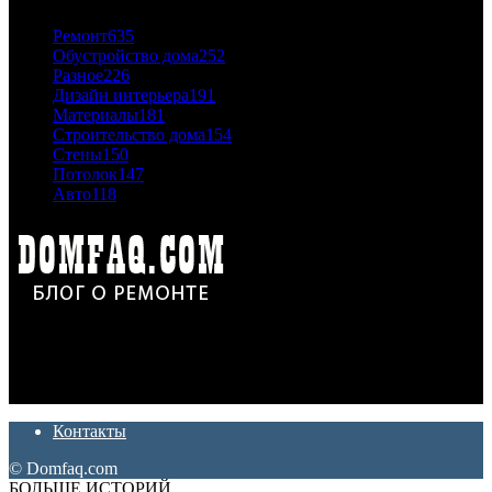
Ремонт
635
Обустройство дома
252
Разное
226
Дизайн интерьера
191
Материалы
181
Строительство дома
154
Стены
150
Потолок
147
Авто
118
Дон Корлеоне
Ремонт и отделка квартир и домов. Блог создан для людей
которые хотят сделать практичный, красивый и недорогой
ремонт. Полезные советы, лайфхаки и секреты ремонта
Контакты
© Domfaq.com
БОЛЬШЕ ИСТОРИЙ