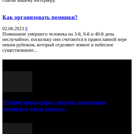
charme вашему интерьеру.
Как организовать поминки?
02.06.2023
0
Поминание умершего человека на 3-й, 9-й и 40-й день
неслучайное, поскольку они считаются в православной вере
неким рубежом, который отделяют земное и небесное
существование...
Выбор редактора
Почему параметры чистого помещения
меняются после запуска
23.07.2026