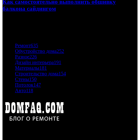
Как самостоятельно выполнить обшивку
балкона сайдингом
06.11.2020
ПОПУЛЯРНЫЕ КАТЕГОРИИ
Ремонт
635
Обустройство дома
252
Разное
226
Дизайн интерьера
191
Материалы
181
Строительство дома
154
Стены
150
Потолок
147
Авто
118
Дон Корлеоне
Ремонт и отделка квартир и домов. Блог создан для людей