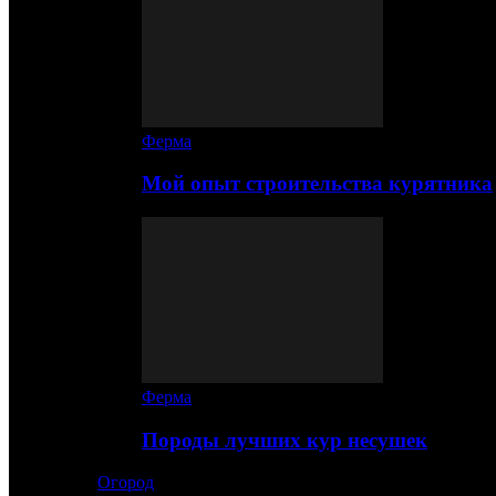
Ферма
Мой опыт строительства курятника
Ферма
Породы лучших кур несушек
Огород