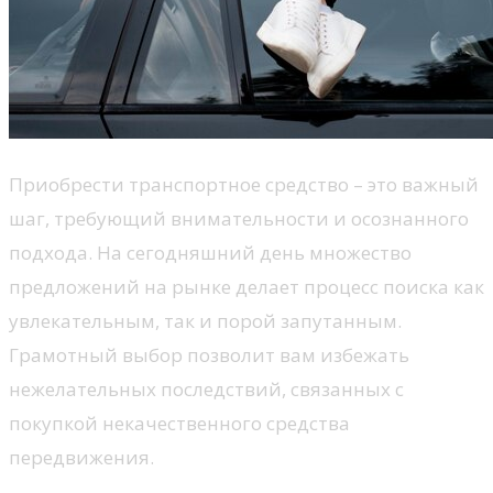
Приобрести транспортное средство – это важный
шаг, требующий внимательности и осознанного
подхода. На сегодняшний день множество
предложений на рынке делает процесс поиска как
увлекательным, так и порой запутанным.
Грамотный выбор позволит вам избежать
нежелательных последствий, связанных с
покупкой некачественного средства
передвижения.