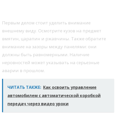
Как проверить техническое
состояние авто
Первым делом стоит уделить внимание
внешнему виду. Осмотрите кузов на предмет
вмятин, царапин и ржавчины. Также обратите
внимание на зазоры между панелями: они
должны быть равномерными. Наличие
неровностей может указывать на серьезные
аварии в прошлом.
ЧИТАТЬ ТАКЖЕ:
Как освоить управление
автомобилем с автоматической коробкой
передач через видео уроки