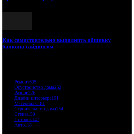
03.05.2021
Как самостоятельно выполнить обшивку
балкона сайдингом
06.11.2020
ПОПУЛЯРНЫЕ КАТЕГОРИИ
Ремонт
635
Обустройство дома
252
Разное
226
Дизайн интерьера
191
Материалы
181
Строительство дома
154
Стены
150
Потолок
147
Авто
118