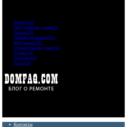
06.11.2020
ПОПУЛЯРНЫЕ КАТЕГОРИИ
Ремонт
635
Обустройство дома
252
Разное
226
Дизайн интерьера
191
Материалы
181
Строительство дома
154
Стены
150
Потолок
147
Авто
118
Дон Корлеоне
Ремонт и отделка квартир и домов. Блог создан для людей
которые хотят сделать практичный, красивый и недорогой
ремонт. Полезные советы, лайфхаки и секреты ремонта
Контакты