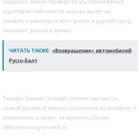
задержек. Важно проверить альтернативные
аэропорты поблизости: иногда вылет из
соседнего аэропорта или прилет в другой город
экономит деньги и время.
ЧИТАТЬ ТАКЖЕ:
«Возвращение» автомобилей
Руссо-Балт
Условия тарифа и допуcлуги
Тарифы бывают разной степени жесткости.
Самый дешевый обычно ограничен по возврату и
изменению, и может не включать багаж.
Обязательно уточняйте: