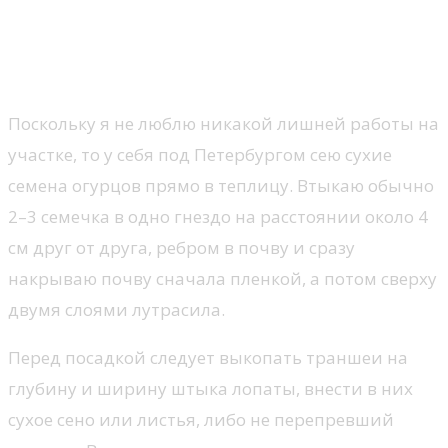
Огурцы в теплице. Как
правильно посеять семена?
Поскольку я не люблю никакой лишней работы на
участке, то у себя под Петербургом сею сухие
семена огурцов прямо в теплицу. Втыкаю обычно
2–3 семечка в одно гнездо на расстоянии около 4
см друг от друга, ребром в почву и сразу
накрываю почву сначала пленкой, а потом сверху
двумя слоями лутрасила.
Перед посадкой следует выкопать траншеи на
глубину и ширину штыка лопаты, внести в них
сухое сено или листья, либо не перепревший