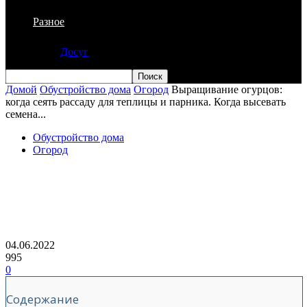
Разное
Досуг
Домой
Обустройство дома
Огород
Выращивание огурцов:
когда сеять рассаду для теплицы и парника. Когда высевать
семена...
Обустройство дома
Огород
Выращивание огурцов: когда сеять
рассаду для теплицы и парника. Когда
высевать семена огурцов на рассаду
04.06.2022
995
0
Содержание