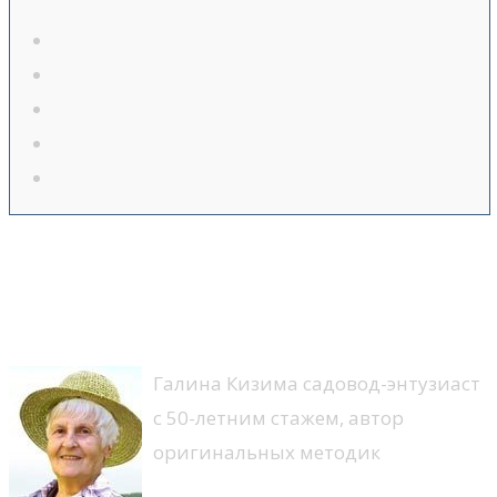
Семена огурцов: сажать
рассаду или сеять прямо в
теплицу?
Галина Кизима садовод-энтузиаст
с 50-летним стажем, автор
оригинальных методик