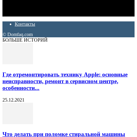
Ремонт и отделка квартир и домов. Блог создан для людей
которые хотят сделать практичный, красивый и недорогой
ремонт. Полезные советы, лайфхаки и секреты ремонта
Контакты
© Domfaq.com
БОЛЬШЕ ИСТОРИЙ
Где отремонтировать технику Apple: основные
неисправности, ремонт в сервисном центре,
особенности...
25.12.2021
Что делать при поломке стиральной машины