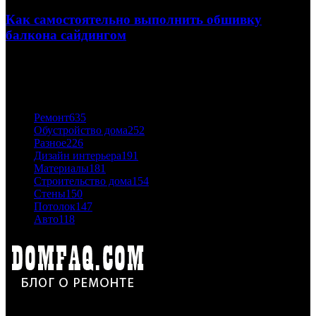
Как самостоятельно выполнить обшивку
балкона сайдингом
06.11.2020
ПОПУЛЯРНЫЕ КАТЕГОРИИ
Ремонт
635
Обустройство дома
252
Разное
226
Дизайн интерьера
191
Материалы
181
Строительство дома
154
Стены
150
Потолок
147
Авто
118
Дон Корлеоне