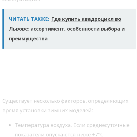
ЧИТАТЬ ТАКЖЕ:
Где купить квадроцикл во
Львове: ассортимент, особенности выбора и
преимущества
Зимние шины: когда и для
кого
Когда устанавливать
Существует несколько факторов, определяющих
время установки зимних моделей:
Температура воздуха. Если среднесуточные
показатели опускаются ниже +7°C,