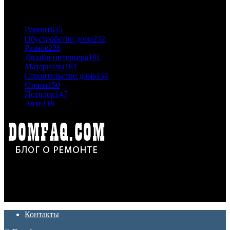
ПОПУЛЯРНЫЕ КАТЕГОРИИ
Ремонт
635
Обустройство дома
252
Разное
226
Дизайн интерьера
191
Материалы
181
Строительство дома
154
Стены
150
Потолок
147
Авто
118
Дон Корлеоне
Ремонт и отделка квартир и домов. Блог создан для людей
которые хотят сделать практичный, красивый и недорогой
ремонт. Полезные советы, лайфхаки и секреты ремонта
Контакты