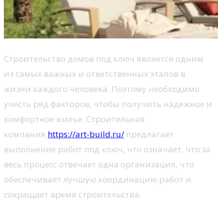
Строительство домов под ключ является одним
из самых важных и ответственных этапов в
жизни каждого человека. Поэтому необходимо
учесть ряд факторов, чтобы получить надежное и
комфортное жилье. Строительная
компания
https://art-build.ru/
предлагает
выполнение работ под ключ, что означает, что за
весь процесс отвечает одна организация, что
обеспечивает лучшую координацию работ и
сокращает время строительства.