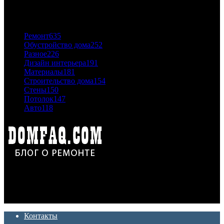
ПОПУЛЯРНЫЕ КАТЕГОРИИ
Ремонт
635
Обустройство дома
252
Разное
226
Дизайн интерьера
191
Материалы
181
Строительство дома
154
Стены
150
Потолок
147
Авто
118
Дон Корлеоне
Ремонт и отделка квартир и домов. Блог создан для людей
которые хотят сделать практичный, красивый и недорогой
ремонт. Полезные советы, лайфхаки и секреты ремонта
Контакты