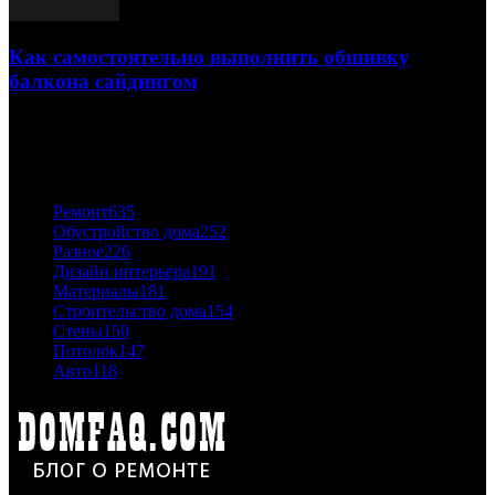
Как самостоятельно выполнить обшивку
балкона сайдингом
06.11.2020
ПОПУЛЯРНЫЕ КАТЕГОРИИ
Ремонт
635
Обустройство дома
252
Разное
226
Дизайн интерьера
191
Материалы
181
Строительство дома
154
Стены
150
Потолок
147
Авто
118