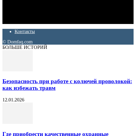
Дон Корлеоне
Ремонт и отделка квартир и домов. Блог создан для людей
которые хотят сделать практичный, красивый и недорогой
ремонт. Полезные советы, лайфхаки и секреты ремонта
Контакты
© Domfaq.com
БОЛЬШЕ ИСТОРИЙ
Безопасность при работе с колючей проволокой:
как избежать травм
12.01.2026
Где приобрести качественные охранные