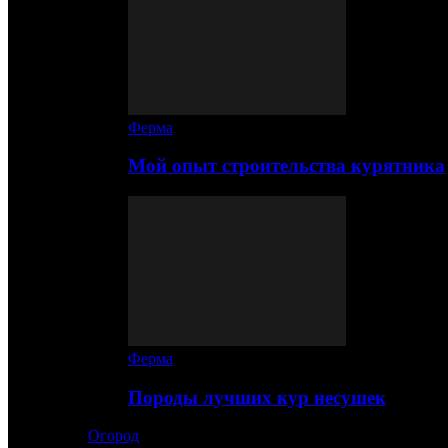
Ферма
Мой опыт строительства курятника
Ферма
Породы лучших кур несушек
Огород