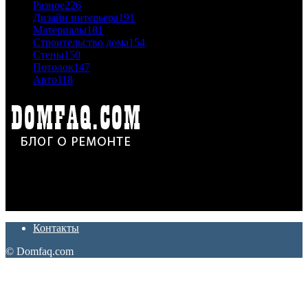
Разное
226
Дизайн интерьера
191
Материалы
181
Строительство дома
154
Стены
150
Потолок
147
Авто
118
Дон Корлеоне
Ремонт и отделка квартир и домов. Блог создан для людей
которые хотят сделать практичный, красивый и недорогой
ремонт. Полезные советы, лайфхаки и секреты ремонта
Контакты
© Domfaq.com