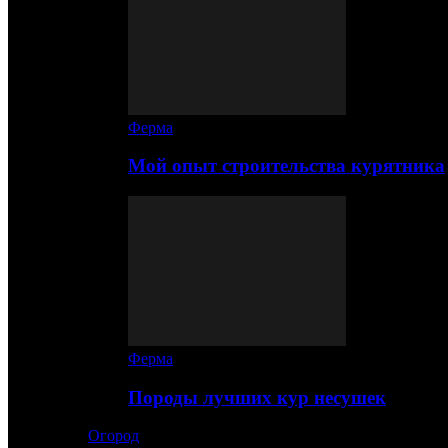
Ферма
Мой опыт строительства курятника
Ферма
Породы лучших кур несушек
Огород