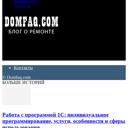
Потолок
147
Авто
118
Дон Корлеоне
Ремонт и отделка квартир и домов. Блог создан для людей
которые хотят сделать практичный, красивый и недорогой
ремонт. Полезные советы, лайфхаки и секреты ремонта
Контакты
© Domfaq.com
БОЛЬШЕ ИСТОРИЙ
Работа с программой 1С: индивидуальное
программирование, услуги, особенности и сферы
использования