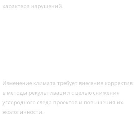
характера нарушений.
4. Современные вызовы и
перспективы
4.1. Изменение климата и
экологичность методов
рекультивации
Изменение климата требует внесения корректив
в методы рекультивации с целью снижения
углеродного следа проектов и повышения их
экологичности.
4.2. Участие общественности и
привлечение инвестиций