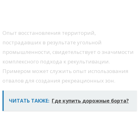
2.1. Рекультивация территорий после
угольной промышленности
Опыт восстановления территорий,
пострадавших в результате угольной
промышленности, свидетельствует о значимости
комплексного подхода к рекультивации.
Примером может служить опыт использования
отвалов для создания рекреационных зон.
ЧИТАТЬ ТАКЖЕ:
Где купить дорожные борта?
2.2. Восстановление земель после
нефтедобычи