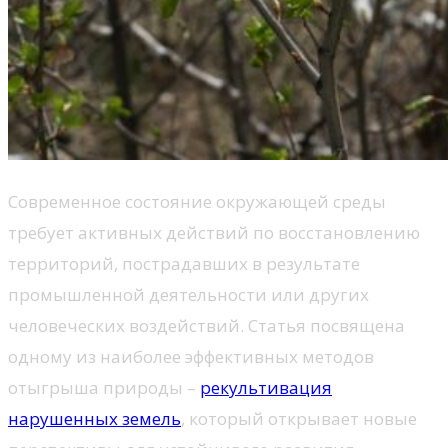
Современное состояние окружающей среды
требует активных действий по восстановлению
территорий, пострадавших в результате
промышленной деятельности или других
человеческих воздействий. Статья посвящена
одному из наиболее эффективных методов
отыгрыша природы –
рекультивация
нарушенных земель
, который открывает новые