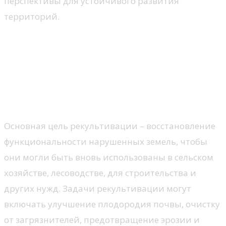
перспективы для устойчивого развития
территорий.
1. Общие принципы
рекультивации нарушенных
территорий
1.1. Цели и задачи рекультивации
Основная цель рекультивации – восстановление
функциональности нарушенных земель, чтобы
они могли быть вновь использованы в сельском
хозяйстве, лесоводстве, для строительства и
других нужд. Задачи рекультивации могут
включать улучшение плодородия почвы, очистку
от загрязнителей, предотвращение эрозии и