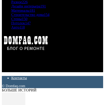
Разное
226
Дизайн интерьера
191
Материалы
181
Строительство дома
154
Стены
150
Потолок
147
Авто
118
Дон Корлеоне
Ремонт и отделка квартир и домов. Блог создан для людей
которые хотят сделать практичный, красивый и недорогой
ремонт. Полезные советы, лайфхаки и секреты ремонта
Контакты
© Domfaq.com
БОЛЬШЕ ИСТОРИЙ