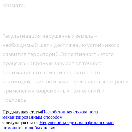
климата.
Заключение
Рекультивация нарушенных земель –
необходимый шаг к достижению устойчивого
развития территорий. Эффективность этого
процесса напрямую зависит от точного
понимания его принципов, активного
взаимодействия всех заинтересованных сторон и
применения современных технологий и
подходов.
Предыдущая статья
Пескобетонная стяжка пола
механизированным способом
Следующая статья
Нецелевой кредит: ваш финансовый
помощник в любых целях