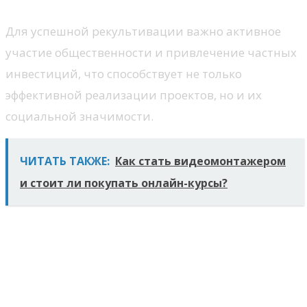
Для успешной рекультивации важно активное
участие общественности и привлечение частных
инвестиций, что способствует не только
эффективной реализации проектов, но и их
социальной значимости.
ЧИТАТЬ ТАКЖЕ:
Как стать видеомонтажером
и стоит ли покупать онлайн-курсы?
5. Роль рекультивации в
устойчивом развитии
территорий