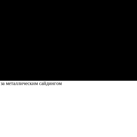
 за металлическим сайдингом
им сайдингом