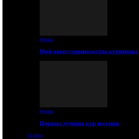
Ферма
Мой опыт строительства курятника
Ферма
Породы лучших кур несушек
Огород