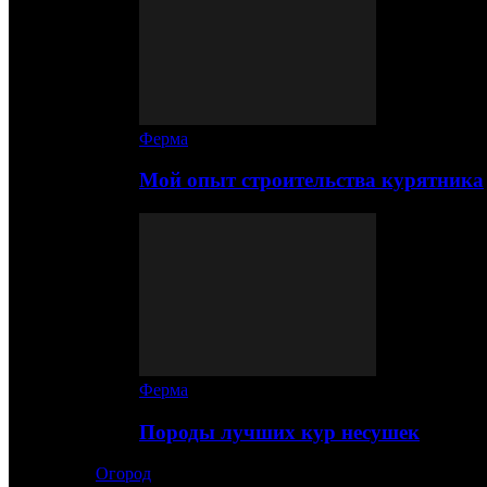
Ферма
Мой опыт строительства курятника
Ферма
Породы лучших кур несушек
Огород