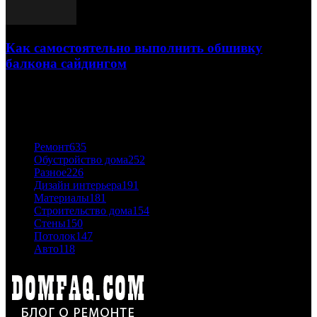
Как самостоятельно выполнить обшивку
балкона сайдингом
06.11.2020
ПОПУЛЯРНЫЕ КАТЕГОРИИ
Ремонт
635
Обустройство дома
252
Разное
226
Дизайн интерьера
191
Материалы
181
Строительство дома
154
Стены
150
Потолок
147
Авто
118