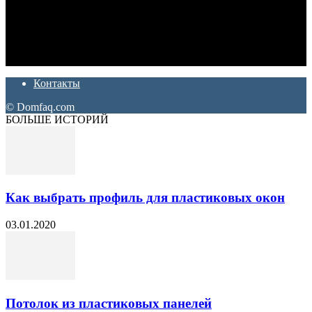
Дон Корлеоне
Ремонт и отделка квартир и домов. Блог создан для людей
которые хотят сделать практичный, красивый и недорогой
ремонт. Полезные советы, лайфхаки и секреты ремонта
Контакты
© Domfaq.com
БОЛЬШЕ ИСТОРИЙ
Как выбрать профиль для пластиковых окон
03.01.2020
Потолок из пластиковых панелей