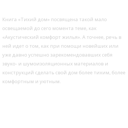
звукоизоляция жилища
Книга «Тихий дом» посвящена такой мало
освещаемой до сего момента теме, как
«Акустический комфорт жилья». А точнее, речь в
ней идет о том, как при помощи новейших или
уже давно успешно зарекомендовавших себя
звуко- и шумоизоляционных материалов и
конструкций сделать свой дом более тихим, более
комфортным и уютным.
Энциклопедия загородного
строительства. Постройка
дома, бани, гаража,
благоустройство участка