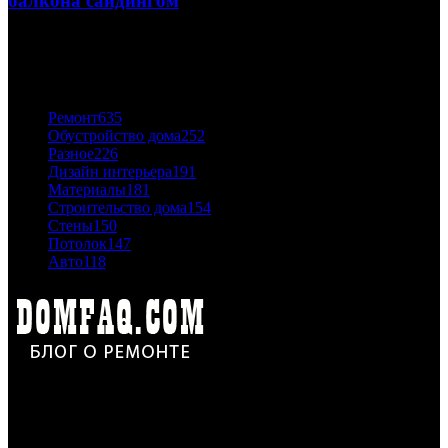
балкона сайдингом
06.11.2020
ПОПУЛЯРНЫЕ КАТЕГОРИИ
Ремонт
635
Обустройство дома
252
Разное
226
Дизайн интерьера
191
Материалы
181
Строительство дома
154
Стены
150
Потолок
147
Авто
118
Дон Корлеоне
Ремонт и отделка квартир и домов. Блог создан для людей
которые хотят сделать практичный, красивый и недорогой
ремонт. Полезные советы, лайфхаки и секреты ремонта