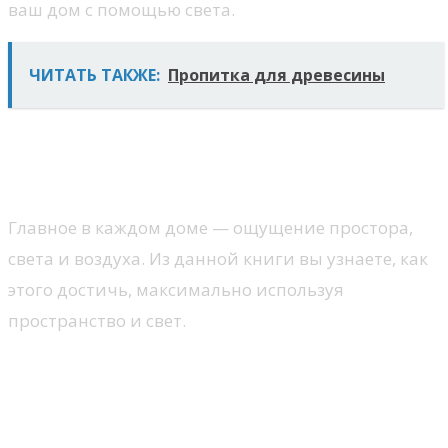
ваш дом с помощью света.
ЧИТАТЬ ТАКЖЕ:
Пропитка для древесины
Пространство и свет в
современном интерьере
Главное в каждом доме — ощущение простора,
света и воздуха. Из данной книги вы узнаете, как
этого достичь, максимально используя
пространство и свет.
Комбинированные
деревянные дома.
Строительство и дизайн с