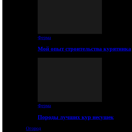
Ферма
Мой опыт строительства курятника
Ферма
Породы лучших кур несушек
Огород