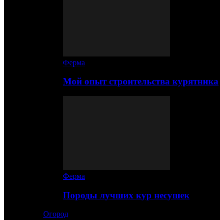
Ферма
Мой опыт строительства курятника
Ферма
Породы лучших кур несушек
Огород