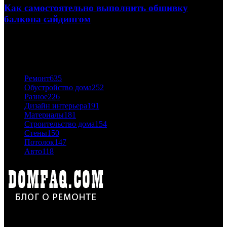
Как самостоятельно выполнить обшивку
балкона сайдингом
06.11.2020
ПОПУЛЯРНЫЕ КАТЕГОРИИ
Ремонт
635
Обустройство дома
252
Разное
226
Дизайн интерьера
191
Материалы
181
Строительство дома
154
Стены
150
Потолок
147
Авто
118
Дон Корлеоне
Ремонт и отделка квартир и домов. Блог создан для людей