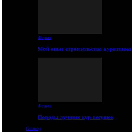
Ферма
Мой опыт строительства курятника
Ферма
Породы лучших кур несушек
Огород