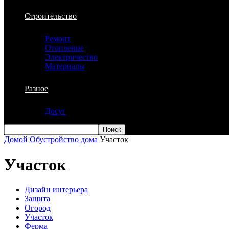
Строительство
Ремонт
Отопление
Электричество
Материалы
Разное
Досуг
Домой
Обустройство дома
Участок
Участок
Дизайн интерьера
Защита
Огород
Участок
Ферма