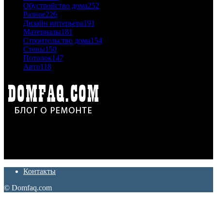
Обустройство дома
252
Разное
226
Дизайн интерьера
191
Материалы
181
Строительство дома
154
Стены
150
Потолок
147
Авто
118
Дон Корлеоне
Ремонт и отделка квартир и домов. Блог создан для людей
которые хотят сделать практичный, красивый и недорогой
ремонт. Полезные советы, лайфхаки и секреты ремонта
Контакты
© Domfaq.com