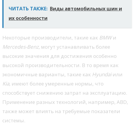
ЧИТАТЬ ТАКЖЕ:
Виды автомобильных шин и
их особенности
Некоторые производители, такие как
BMW
и
Mercedes-Benz
, могут устанавливать более
высокие значения для достижения особенно
высокой производительности. В то время как
экономичные варианты, такие как
Hyundai
или
Kia
, имеют более умеренные нормы, что
способствует снижению затрат на эксплуатацию.
Применение разных технологий, например, ABD,
также может влиять на требуемые показатели
системы.