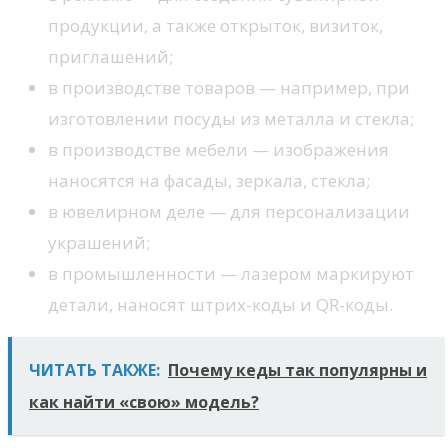
продукции, а также открыток, визиток,
приглашений;
в производстве товаров — например, при
изготовлении посуды из металла и стекла;
в производстве мебели — изображения
наносятся на фасады, зеркала, стекла;
в ювелирном деле — для персонализации
украшений;
в промышленности — лазером маркируют
детали, наносят штрих-коды и QR-коды.
ЧИТАТЬ ТАКЖЕ:
Почему кеды так популярны и
как найти «свою» модель?