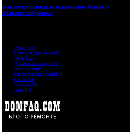
Как самостоятельно выполнить обшивку
балкона сайдингом
06.11.2020
ПОПУЛЯРНЫЕ КАТЕГОРИИ
Ремонт
635
Обустройство дома
252
Разное
226
Дизайн интерьера
191
Материалы
181
Строительство дома
154
Стены
150
Потолок
147
Авто
118
Дон Корлеоне