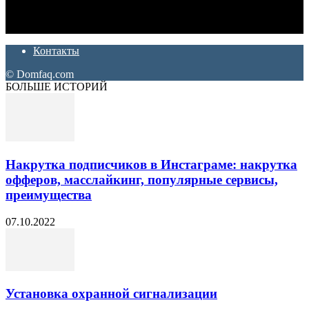
Ремонт и отделка квартир и домов. Блог создан для людей
которые хотят сделать практичный, красивый и недорогой
ремонт. Полезные советы, лайфхаки и секреты ремонта
Контакты
© Domfaq.com
БОЛЬШЕ ИСТОРИЙ
Накрутка подписчиков в Инстаграме: накрутка
офферов, масслайкинг, популярные сервисы,
преимущества
07.10.2022
Установка охранной сигнализации