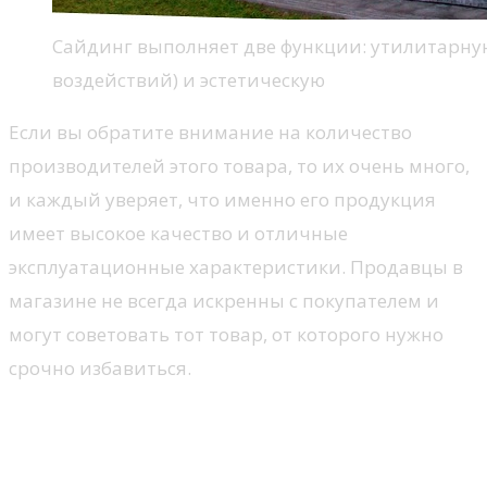
Сайдинг выполняет две функции: утилитарну
воздействий) и эстетическую
Если вы обратите внимание на количество
производителей этого товара, то их очень много,
и каждый уверяет, что именно его продукция
имеет высокое качество и отличные
эксплуатационные характеристики. Продавцы в
магазине не всегда искренны с покупателем и
могут советовать тот товар, от которого нужно
срочно избавиться.
Какой виниловый сайдинг
лучше