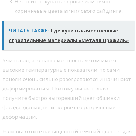
Не стоит покупать черные или темно-
коричневые цвета винилового сайдинга.
ЧИТАТЬ ТАКЖЕ:
Где купить качественные
строительные материалы «Металл Профиль»
Учитывая, что наша местность летом имеет
высокие температурные показатели, то сами
панели очень сильно разогреваются и начинают
деформироваться. Поэтому вы не только
получите быстро выгоревший цвет обшивки
фасада здания, но и скорое его разрушение от
деформации.
Если вы хотите насыщенный темный цвет, то для