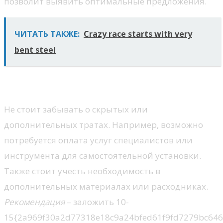
позволит выявить оптимальные предложения.
ЧИТАТЬ ТАКЖЕ:
Crazy race starts with very
bent steel
Учет дополнительных расходов
Не стоит забывать о скрытых или
дополнительных тратах. Например, возможно
потребуется оплата услуг специалистов или
инструмента для самостоятельной установки.
Также стоит учесть необходимость в
дополнительных материалах или расходниках.
Рекомендация
– заложить 10-
15{2a969f30a2d77318e18c9a24bfed61f9fd7279bc64