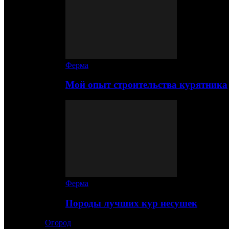
Ферма
Мой опыт строительства курятника
Ферма
Породы лучших кур несушек
Огород