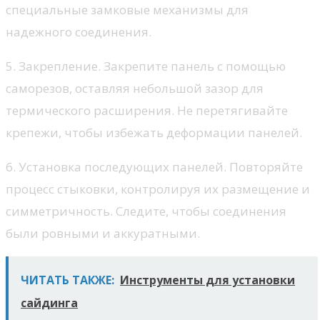
специальные замковые механизмы для
надежного соединения.
5. Закрепление. Закрепите панель с помощью
саморезов, оставляя небольшой зазор для
термического расширения. Не перетягивайте
крепежи, чтобы избежать деформации панелей.
6. Установка последующих панелей. Повторяйте
процесс стыковки, контролируя их размещение и
симметричность. Следите, чтобы соединения
были ровными и аккуратными.
ЧИТАТЬ ТАКЖЕ:
Инструменты для установки
сайдинга