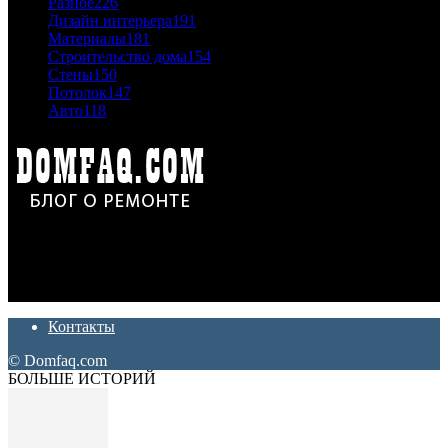
Разное
226
Дизайн интерьера
191
Материалы
181
Строительство дома
154
Стены
150
Потолок
147
Авто
118
Дон Корлеоне
Ремонт и отделка квартир и домов. Блог создан для людей
которые хотят сделать практичный, красивый и недорогой
ремонт. Полезные советы, лайфхаки и секреты ремонта
Контакты
© Domfaq.com
БОЛЬШЕ ИСТОРИЙ