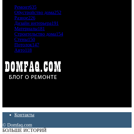
Ремонт
635
Обустройство дома
252
Разное
226
Дизайн интерьера
191
Материалы
181
Строительство дома
154
Стены
150
Потолок
147
Авто
118
Дон Корлеоне
Ремонт и отделка квартир и домов. Блог создан для людей
которые хотят сделать практичный, красивый и недорогой
ремонт. Полезные советы, лайфхаки и секреты ремонта
Контакты
© Domfaq.com
БОЛЬШЕ ИСТОРИЙ