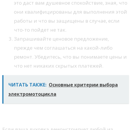
это даст вам душевное спокойствие, зная, что
они квалифицированы для выполнения этой
работы и что вы защищены в случае, если
что-то пойдет не так.
Запрашивайте ценовое предложение,
прежде чем соглашаться на какой-либо
ремонт. Убедитесь, что вы понимаете цены и
что нет никаких скрытых платежей.
ЧИТАТЬ ТАКЖЕ:
Основные критерии выбора
электромотоцикла
Когда вызывать ремонтника
Если ваша духовка демонстрирует любой из