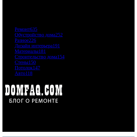
06.11.2020
ПОПУЛЯРНЫЕ КАТЕГОРИИ
Ремонт
635
Обустройство дома
252
Разное
226
Дизайн интерьера
191
Материалы
181
Строительство дома
154
Стены
150
Потолок
147
Авто
118
Дон Корлеоне
Ремонт и отделка квартир и домов. Блог создан для людей
которые хотят сделать практичный, красивый и недорогой
ремонт. Полезные советы, лайфхаки и секреты ремонта