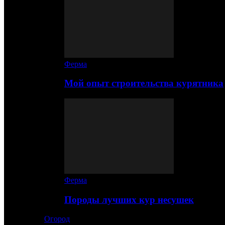
Ферма
Мой опыт строительства курятника
Ферма
Породы лучших кур несушек
Огород