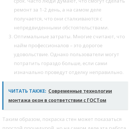
срок. Часто люди думают, что смогут сделать
ремонт за 1-2 день, а на самом деле
получается, что они сталкиваются с
непредвиденными обстоятельствами.
Оптимальные затраты. Многие считают, что
найм профессионалов – это дорогое
удовольствие. Однако пользователи могут
потратить гораздо больше, если сами
изначально проведут отделку неправильно.
ЧИТАТЬ ТАКЖЕ:
Современные технологии
монтажа окон в соответствии с ГОСТом
Таким образом, покраска стен может показаться
простой процедурой, но на самом деле эта работа