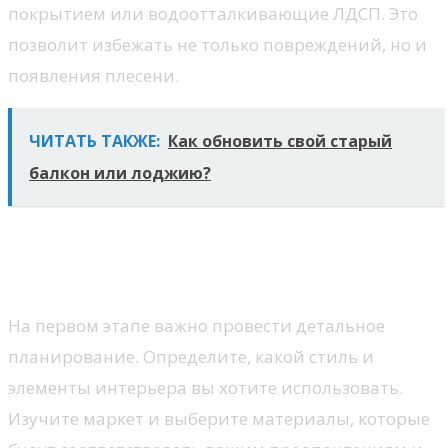
покрытием или водоотталкивающие ЛДСП. Это
позволит избежать не только повреждений, но и
появления плесени.
ЧИТАТЬ ТАКЖЕ:
Как обновить свой старый
балкон или лоджию?
Пошаговое выполнение
ремонта ванной
На первом этапе важно провести детальное
планирование. Определите, какой стиль и
элементы интерьера вы хотите использовать.
Изучите маркет и выберите материалы, которые