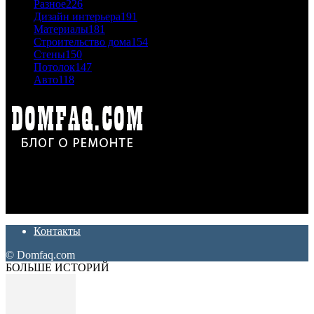
Разное
226
Дизайн интерьера
191
Материалы
181
Строительство дома
154
Стены
150
Потолок
147
Авто
118
Дон Корлеоне
Ремонт и отделка квартир и домов. Блог создан для людей
которые хотят сделать практичный, красивый и недорогой
ремонт. Полезные советы, лайфхаки и секреты ремонта
Контакты
© Domfaq.com
БОЛЬШЕ ИСТОРИЙ