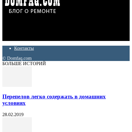
Дон Корлеоне
Ремонт и отделка квартир и домов. Блог создан для людей
которые хотят сделать практичный, красивый и недорогой
ремонт. Полезные советы, лайфхаки и секреты ремонта
Контакты
© Domfaq.com
БОЛЬШЕ ИСТОРИЙ
Перепелов легко содержать в домашних
условиях
28.02.2019