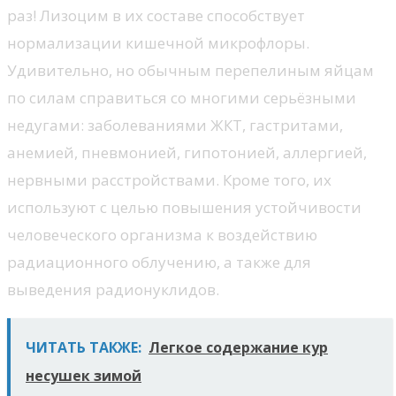
раз! Лизоцим в их составе способствует
нормализации кишечной микрофлоры.
Удивительно, но обычным перепелиным яйцам
по силам справиться со многими серьёзными
недугами: заболеваниями ЖКТ, гастритами,
анемией, пневмонией, гипотонией, аллергией,
нервными расстройствами. Кроме того, их
используют с целью повышения устойчивости
человеческого организма к воздействию
радиационного облучению, а также для
выведения радионуклидов.
ЧИТАТЬ ТАКЖЕ:
Легкое содержание кур
несушек зимой