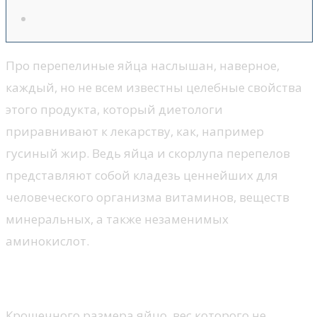
Про перепелиные яйца наслышан, наверное,
каждый, но не всем известны целебные свойства
этого продукта, который диетологи
приравнивают к лекарству, как, например
гусиный жир. Ведь яйца и скорлупа перепелов
представляют собой кладезь ценнейших для
человеческого организма витаминов, веществ
минеральных, а также незаменимых
аминокислот.
Полезные свойства продукта
Крошечного размера яйцо, вес которого не