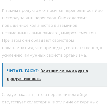
К таким продуктам относится перепелиное яйцо
и скорлупа яиц перепелов. Оно содержит
повышенное количество витаминов,
незаменимых аминокислот, микроэлементов.
При этом они обладают свойством
накапливаться, что приводит, соответственно, к
усилению иммунных свойств организма.
ЧИТАТЬ ТАКЖЕ:
Влияние линьки кур на
продуктивность
Следует сказать, что в перепелином яйце
отсутствует холестерин, в отличие от куриных