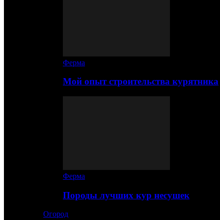
Ферма
Мой опыт строительства курятника
Ферма
Породы лучших кур несушек
Огород