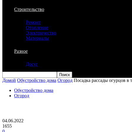
Строительство
Ремонт
Отопление
Электричество
Материалы
Разное
Досуг
Домой
Обустройство дома
Огород
Посадка рассады огурцов в т
Обустройство дома
Огород
Посадка рассады огурцов в теплицу: ко
04.06.2022
1655
0