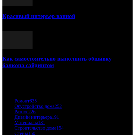
Красивый интерьер ванной
03.05.2021
Как самостоятельно выполнить обшивку
балкона сайдингом
06.11.2020
ПОПУЛЯРНЫЕ КАТЕГОРИИ
Ремонт
635
Обустройство дома
252
Разное
226
Дизайн интерьера
191
Материалы
181
Строительство дома
154
Стены
150