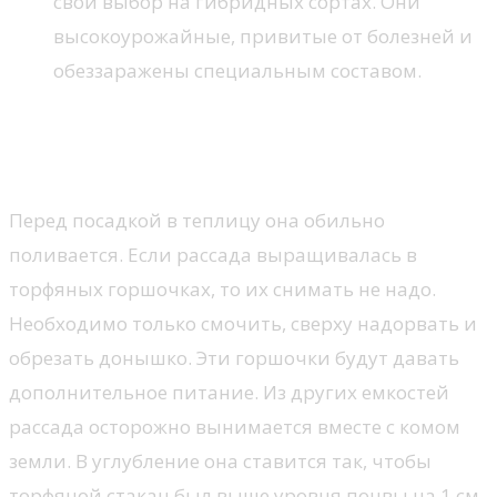
свой выбор на гибридных сортах. Они
высокоурожайные, привитые от болезней и
обеззаражены специальным составом.
Посадка рассады огурцов в
теплицу
Перед посадкой в теплицу она обильно
поливается. Если рассада выращивалась в
торфяных горшочках, то их снимать не надо.
Необходимо только смочить, сверху надорвать и
обрезать донышко. Эти горшочки будут давать
дополнительное питание. Из других емкостей
рассада осторожно вынимается вместе с комом
земли. В углубление она ставится так, чтобы
торфяной стакан был выше уровня почвы на 1 см.