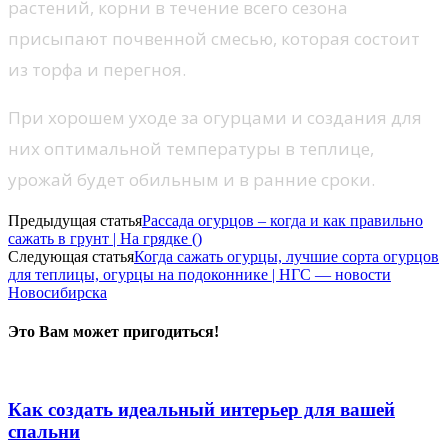
растений, корни в течение всего сезона
присыпают почвенной смесью, которая состоит
из торфа и перегноя.
При хорошем уходе за огурцами и создания для
них оптимальной температуры в теплице,
урожай будет обильным и в ранние сроки.
Предыдущая статья
Рассада огурцов – когда и как правильно
сажать в грунт | На грядке ()
Следующая статья
Когда сажать огурцы, лучшие сорта огурцов
для теплицы, огурцы на подоконнике | НГС — новости
Новосибирска
Это Вам может пригодиться!
Как создать идеальный интерьер для вашей
спальни