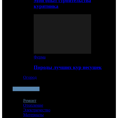
Мой опыт строительства
курятника
Ферма
Породы лучших кур несушек
Огород
Строительство
Ремонт
Отопление
Электричество
Материалы