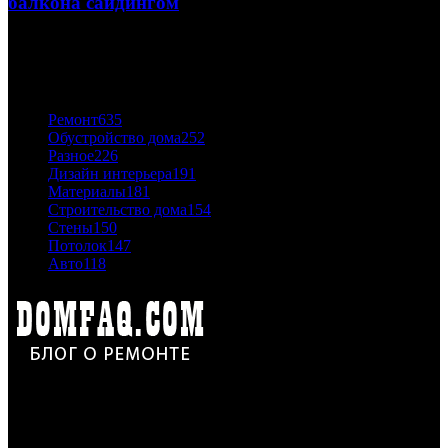
балкона сайдингом
06.11.2020
ПОПУЛЯРНЫЕ КАТЕГОРИИ
Ремонт
635
Обустройство дома
252
Разное
226
Дизайн интерьера
191
Материалы
181
Строительство дома
154
Стены
150
Потолок
147
Авто
118
Дон Корлеоне
Ремонт и отделка квартир и домов. Блог создан для людей
которые хотят сделать практичный, красивый и недорогой
ремонт. Полезные советы, лайфхаки и секреты ремонта