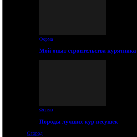
Ферма
Мой опыт строительства курятника
Ферма
Породы лучших кур несушек
Огород