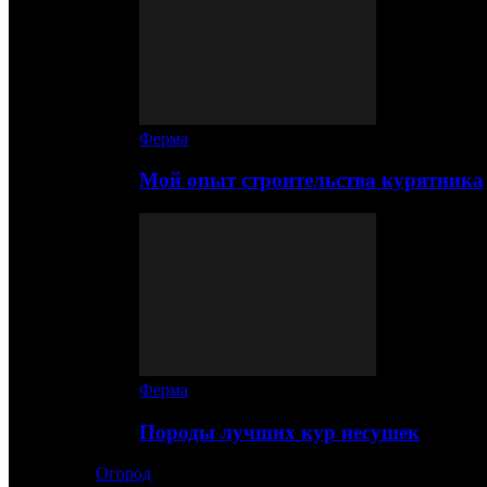
Ферма
Мой опыт строительства курятника
Ферма
Породы лучших кур несушек
Огород