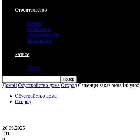
Строительство
Ремонт
Отопление
Электричество
Материалы
Разное
Досуг
Домой
Обустройство дома
Огород
Саженцы заказ онлайн: удоб
Обустройство дома
Огород
Саженцы заказ онлайн: удобство и наде
26.09.2025
211
0