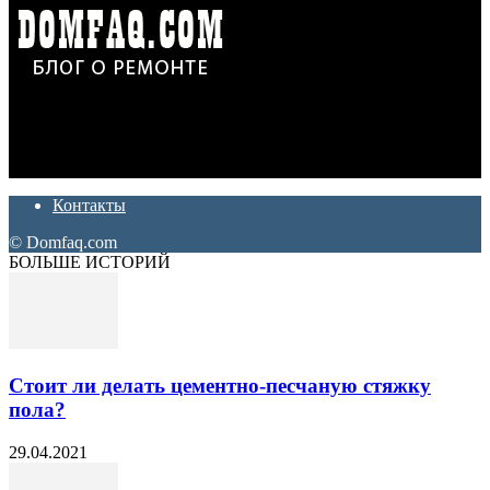
Дон Корлеоне
Ремонт и отделка квартир и домов. Блог создан для людей
которые хотят сделать практичный, красивый и недорогой
ремонт. Полезные советы, лайфхаки и секреты ремонта
Контакты
© Domfaq.com
БОЛЬШЕ ИСТОРИЙ
Стоит ли делать цементно-песчаную стяжку
пола?
29.04.2021