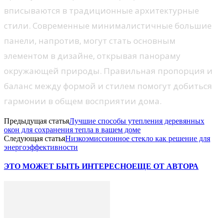
вписываются в традиционные архитектурные
стили. Современные минималистичные большие
панели, напротив, могут стать основным
элементом в дизайне, открывая панораму
окружающей природы. Правильная пропорция и
баланс между формой и стилем помогут добиться
гармонии в общем восприятии дома.
Предыдущая статья
Лучшие способы утепления деревянных
окон для сохранения тепла в вашем доме
Следующая статья
Низкоэмиссионное стекло как решение для
энергоэффективности
ЭТО МОЖЕТ БЫТЬ ИНТЕРЕСНО
ЕЩЕ ОТ АВТОРА