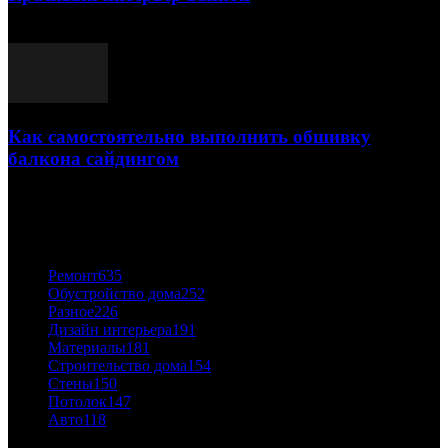
03.05.2021
Как самостоятельно выполнить обшивку
балкона сайдингом
06.11.2020
ПОПУЛЯРНЫЕ КАТЕГОРИИ
Ремонт
635
Обустройство дома
252
Разное
226
Дизайн интерьера
191
Материалы
181
Строительство дома
154
Стены
150
Потолок
147
Авто
118