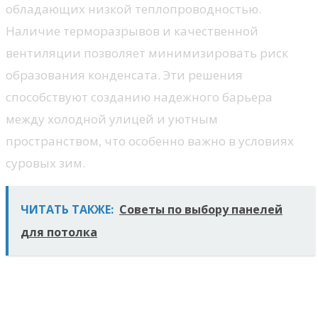
обладающих низкой теплопроводностью.
Наличие терморазрывов и качественной
вентиляции позволяет минимизировать риск
образования конденсата. Эти решения
способствуют созданию надежного барьера
между холодной улицей и уютным
пространством, что особенно важно в условиях
суровых зим.
ЧИТАТЬ ТАКЖЕ:
Советы по выбору панелей
для потолка
Дизайн и эстетика окон на
северной стороне