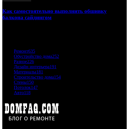
Как самостоятельно выполнить обшивку
балкона сайдингом
06.11.2020
ПОПУЛЯРНЫЕ КАТЕГОРИИ
Ремонт
635
Обустройство дома
252
Разное
226
Дизайн интерьера
191
Материалы
181
Строительство дома
154
Стены
150
Потолок
147
Авто
118