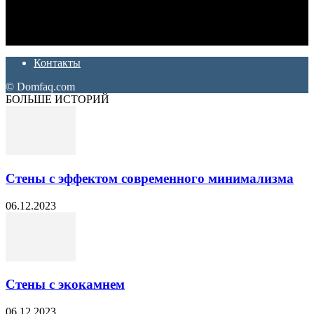
Дон Корлеоне
Ремонт и отделка квартир и домов. Блог создан для людей
которые хотят сделать практичный, красивый и недорогой
ремонт. Полезные советы, лайфхаки и секреты ремонта
Контакты
© Domfaq.com
БОЛЬШЕ ИСТОРИЙ
Стены с эффектом современного минимализма
06.12.2023
Стены с экокамнем
06.12.2023